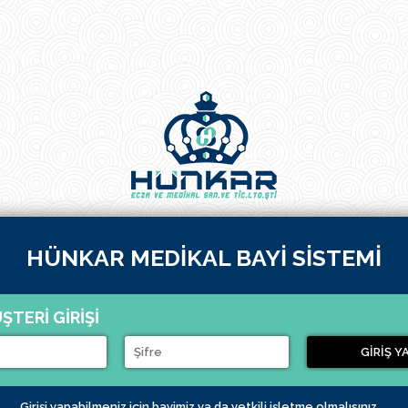
HÜNKAR MEDİKAL BAYİ SİSTEMİ
ŞTERİ GİRİŞİ
Girişi yapabilmeniz için bayimiz ya da yetkili işletme olmalısınız.